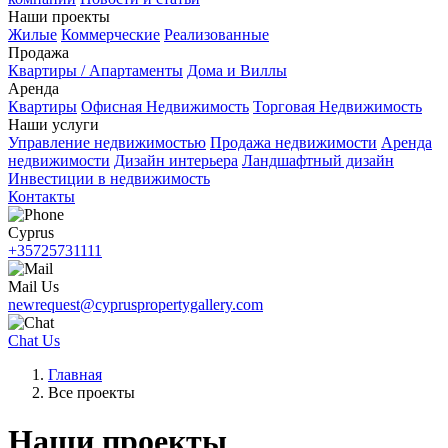
Наши проекты
Жилые
Коммерческие
Реализованные
Продажа
Квартиры / Апартаменты
Дома и Виллы
Аренда
Квартиры
Офисная Недвижимость
Торговая Недвижимость
Наши услуги
Управление недвижимостью
Продажа недвижимости
Аренда
недвижимости
Дизайн интерьера
Ландшафтный дизайн
Инвестиции в недвижимость
Контакты
Cyprus
+35725731111
Mail Us
newrequest@cypruspropertygallery.com
Chat Us
Главная
Все проекты
Наши проекты