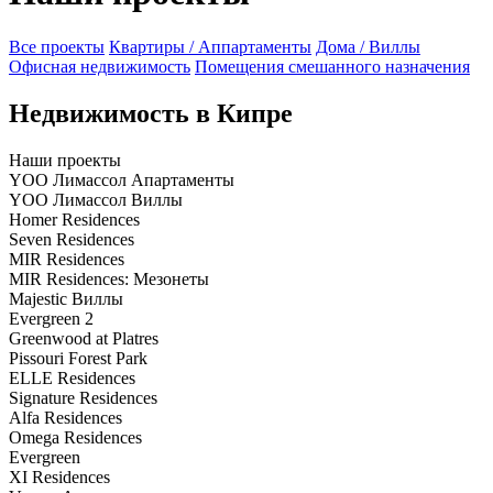
Все проекты
Квартиры / Аппартаменты
Дома / Виллы
Офисная недвижимость
Помещения смешанного назначения
Недвижимость в Кипре
Наши проекты
YOO Лимассол Апартаменты
YOO Лимассол Виллы
Homer Residences
Seven Residences
MIR Residences
MIR Residences: Мезонеты
Majestic Виллы
Evergreen 2
Greenwood at Platres
Pissouri Forest Park
ELLE Residences
Signature Residences
Alfa Residences
Omega Residences
Evergreen
XI Residences