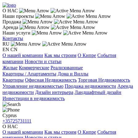
О НАС
Наши проекты
Продажа
Аренда
Наши услуги
Контакты
RU
EN
CN
О нашей компании
Как мы строим
О Кипре
События
компании
Новости и статьи
Жилые
Коммерческие
Реализованные
Квартиры / Апартаменты
Дома и Виллы
Квартиры
Офисная Недвижимость
Торговая Недвижимость
Управление недвижимостью
Продажа недвижимости
Аренда
недвижимости
Дизайн интерьера
Ландшафтный дизайн
Инвестиции в недвижимость
Cyprus
+35725731111
О НАС
О нашей компании
Как мы строим
О Кипре
События
компании
Новости и статьи