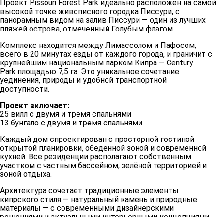
Проект
Pissouri
Forest
Park
идеально расположен на самой
высокой точке живописного городка Писсури, с
панорамным видом на залив Писсури — один из лучших
пляжей острова, отмеченный Голубым флагом.
Комплекс находится между Лимассолом и Пафосом,
всего в 20 минутах езды от каждого города, и граничит с
крупнейшим национальным парком Кипра —
Century
Park
площадью 7,5 га. Это уникальное сочетание
уединения, природы и удобной транспортной
доступности.
Проект включает:
25 вилл
с двумя и тремя спальнями
13 бунгало
с двумя и тремя спальнями
Каждый дом спроектирован с просторной гостиной
открытой планировки, обеденной зоной и современной
кухней. Все резиденции располагают собственным
участком с
частным бассейном
, зелёной территорией и
зоной отдыха.
Архитектура сочетает традиционные элементы
кипрского стиля — натуральный камень и природные
материалы — с современными дизайнерскими
решениями и актуальными интерьерными концепциями.