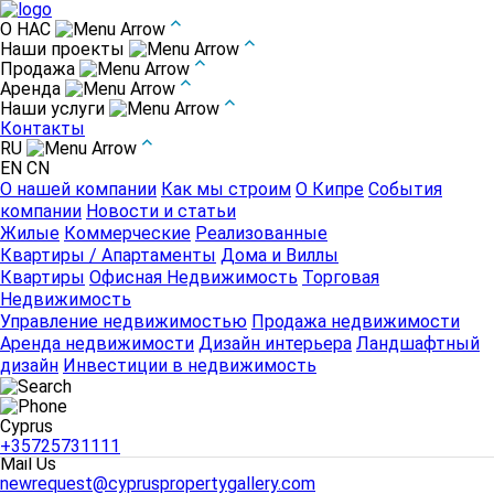
О НАС
Наши проекты
Продажа
О НАС
Аренда
О нашей компании
Как мы строим
О Кипре
События
Наши услуги
компании
Новости и статьи
Контакты
Наши проекты
RU
Жилые
Коммерческие
Реализованные
EN
CN
Продажа
О нашей компании
Как мы строим
О Кипре
События
Квартиры / Апартаменты
Дома и Виллы
компании
Новости и статьи
Аренда
Жилые
Коммерческие
Реализованные
Квартиры
Офисная Недвижимость
Торговая
Квартиры / Апартаменты
Дома и Виллы
Недвижимость
Квартиры
Офисная Недвижимость
Торговая
Наши услуги
Недвижимость
Управление недвижимостью
Продажа недвижимости
Управление недвижимостью
Продажа недвижимости
Аренда недвижимости
Дизайн интерьера
Ландшафтный
Аренда недвижимости
Дизайн интерьера
Ландшафтный
дизайн
Инвестиции в недвижимость
Контакты
дизайн
Инвестиции в недвижимость
Cyprus
+35725731111
Cyprus
+35725731111
Mail Us
newrequest@cypruspropertygallery.com